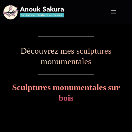
Passer
au
contenu
Découvrez mes sculptures
monumentales
Sculptures monumentales sur
bois